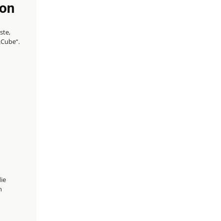
ton
ste,
„Cube“.
ie
n