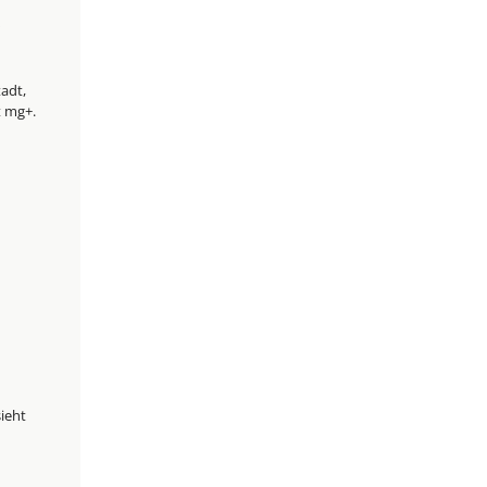
W
adt,
t mg+.
ieht