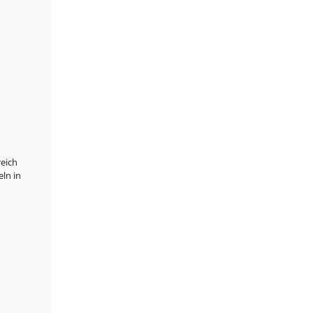
reich
ln in