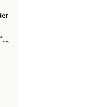
der
as
en war,