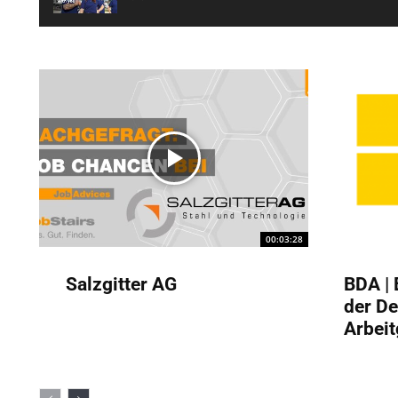
00:03:28
Salzgitter AG
BDA |
der D
Arbei