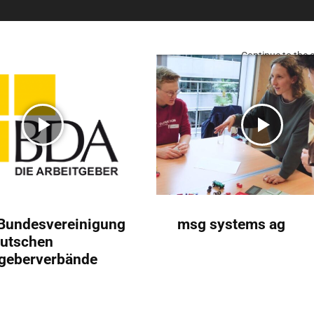
Continue to the 
 Bundesvereinigung
msg systems ag
eutschen
tgeberverbände