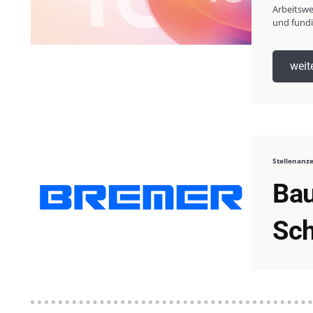
Arbeitswe
und fundie
weit
Stellenanz
Bau
Sch