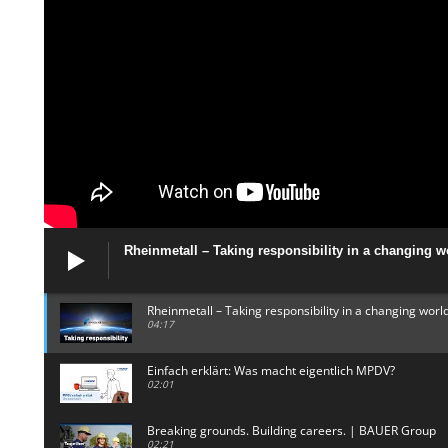
Rheinmetall – Taking responsibility in a changing w
Rheinmetall – Taking responsibility in a changing worl
04:17
Einfach erklärt: Was macht eigentlich MPDV?
02:01
Breaking grounds. Building careers. | BAUER Group
02:21