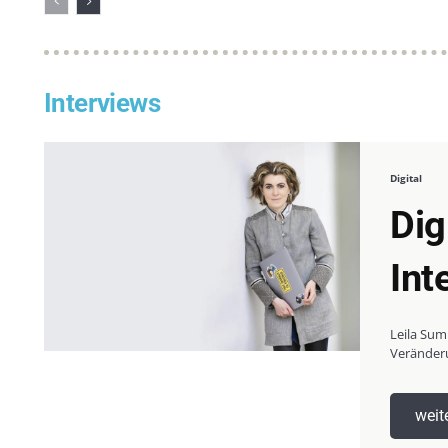
Interviews
Digital
Dig
Int
Leila Summ
Veränderu
weit