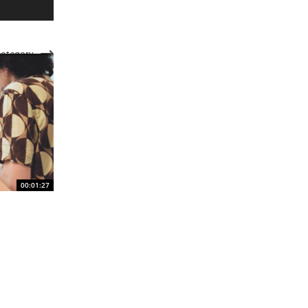
category
00:01:27