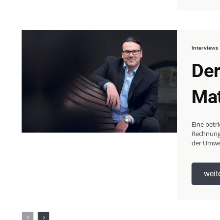
Interviews
Der
Mat
Eine betr
Rechnungs
der Umwe
weit