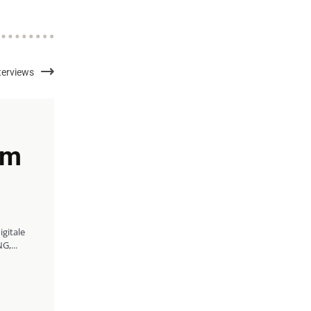
nterviews
im
igitale
G,...