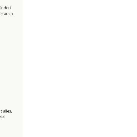
indert
er auch
-
 alles,
sie