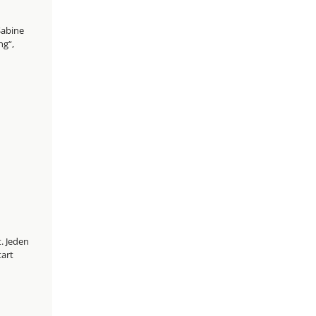
Sabine
ng“,
. Jeden
tart