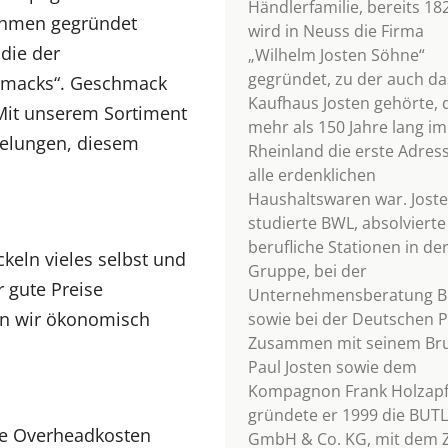
Händlerfamilie, bereits 18
ehmen gegründet
wird in Neuss die Firma
die der
„Wilhelm Josten Söhne“
gegründet, zu der auch da
hmacks“. Geschmack
Kaufhaus Josten gehörte, 
 Mit unserem Sortiment
mehr als 150 Jahre lang im
 gelungen, diesem
Rheinland die erste Adress
alle erdenklichen
Haushaltswaren war. Jost
studierte BWL, absolvierte
berufliche Stationen in der
keln vieles selbst und
Gruppe, bei der
 gute Preise
Unternehmensberatung B
en wir ökonomisch
sowie bei der Deutschen P
Zusammen mit seinem Br
Paul Josten sowie dem
Kompagnon Frank Holzapf
gründete er 1999 die BUT
e Overheadkosten
GmbH & Co. KG, mit dem Zi