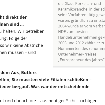
die Glas-, Porzellan- und
Keramikbranche, in der s
seine Vorfahren tätig gew
ht direkt der
waren, gründlich zu entst
dnen sind …
2004 wurde er vom Verba
u halten. Wir betreiben
HDE zum besten
Handelsunternehmen gekü
ung. Folge der
2005 und 2012 zählte er z
ss wir keine Abstriche
Nominierten des renommi
achen müssen – und
Unternehmer-Preises
„Entrepreneur des Jahres“
dem Aus, Butlers
len, Sie mussten viele Filialen schließen –
wieder bergauf. Was war der entscheidende
t und danach die – aus heutiger Sicht – richtigen