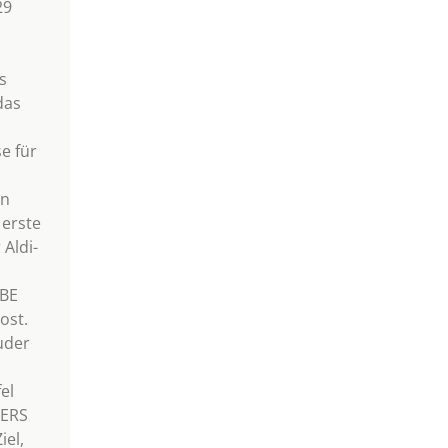
29
s
das
e für
en
 erste
 Aldi-
BE
ost.
uder
el
LERS
el,