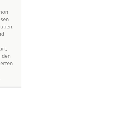
chon
esen
auben.
nd
rt,
u den
erten
.