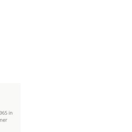
965 in
iner