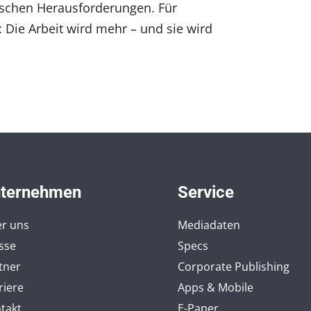
schen Herausforderungen. Für
 Die Arbeit wird mehr – und sie wird
ternehmen
Service
r uns
Mediadaten
sse
Specs
tner
Corporate Publishing
riere
Apps & Mobile
takt
E-Paper