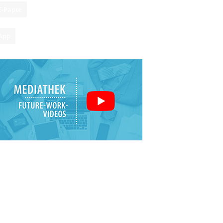
E-Paper
App