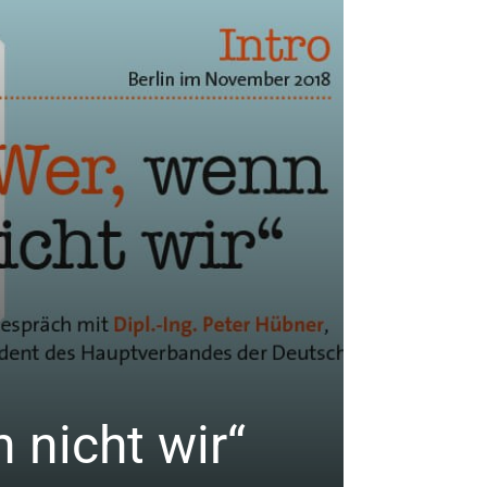
BAUINGENIEURE
Mega
 nicht wir“
Urba