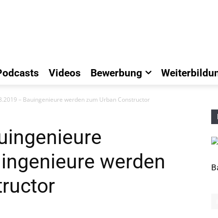
Podcasts
Videos
Bewerbung
Weiterbildu
18.2019 – Bauingenieure werden zum Urban Constructor
auingenieure
ingenieure werden
B
ructor