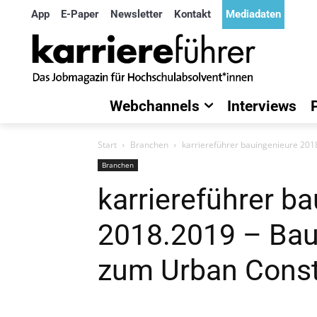
App
E-Paper
Newsletter
Kontakt
Mediadaten
Webchannels
Interviews
Start
Branchen
karriereführer bauingenieure 20
Branchen
karriereführer b
2018.2019 – Bau
zum Urban Const