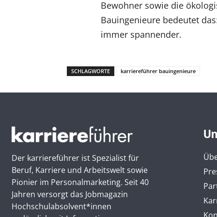
Bewohner sowie die ökologi
Bauingenieure bedeutet das:
immer spannender.
SCHLAGWORTE
karriereführer bauingenieure
Un
Übe
Der karriereführer ist Spezialist für
Beruf, Karriere und Arbeitswelt sowie
Pre
Pionier im Personal­marketing. Seit 40
Par
Jahren versorgt das Jobmagazin
Kar
Hochschul­absolvent*innen
Kon