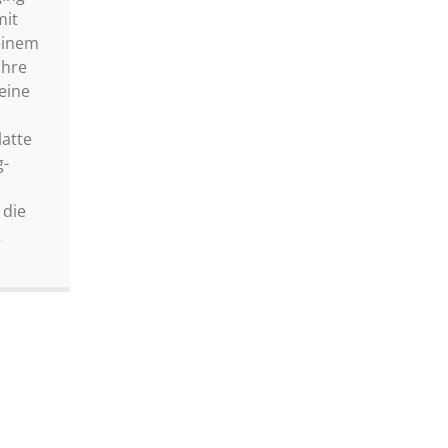
mit
einem
Ihre
eine
latte
g-
 die
2