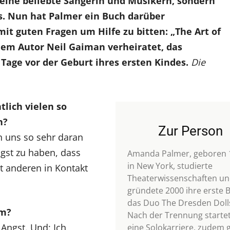
 eine beliebte Sängerin und Musikern, sondern
s. Nun hat Palmer ein Buch darüber
 mit guten Fragen um Hilfe zu bitten: „The Art of
dem Autor Neil Gaiman verheiratet, das
 Tage vor der Geburt ihres ersten Kindes.
Die
tlich vielen so
n?
Zur Person
n uns so sehr daran
gst zu haben, dass
Amanda Palmer, geboren 
in New York, studierte
t anderen in Kontakt
Theaterwissenschaften u
gründete 2000 ihre erste 
das Duo The Dresden Doll
um?
Nach der Trennung startet
 Angst. Und: Ich
eine Solokarriere, zudem 