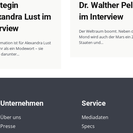
ategin
Dr. Walther Pe
xandra Lust im
im Interview
erview
Der Weltraum boomt. Neben 
Mond wird auch der Mars ein Zi
Staaten und...
mation ist für Alexandra Lust
r als ein Modewort – sie
 darunter...
Unternehmen
Service
Über uns
Mediadaten
Presse
Specs