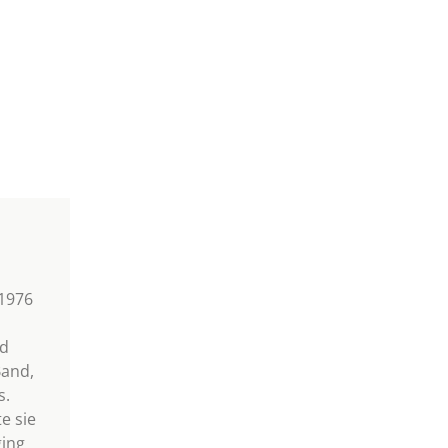
1976
nd
Band,
s.
e sie
ging