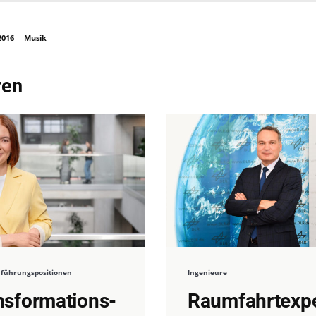
2016
Musik
ren
 führungspositionen
Ingenieure
nsformations-
Raumfahrtexp