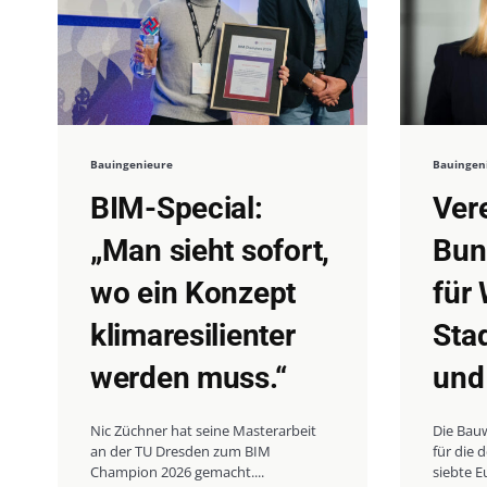
Bauingenieure
Bauingen
BIM-Special:
Ver
„Man sieht sofort,
Bun
wo ein Konzept
fü
klimaresilienter
Sta
werden muss.“
und
Nic Züchner hat seine Masterarbeit
Die Bauw
an der TU Dresden zum BIM
für die
Champion 2026 gemacht....
siebte E