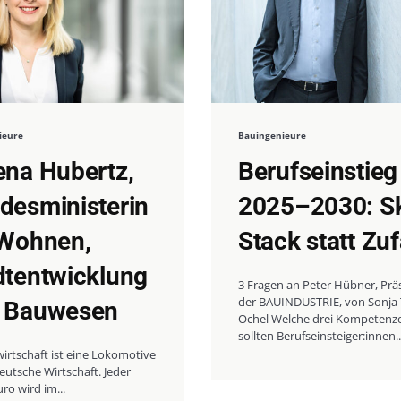
ieure
Bauingenieure
ena Hubertz,
Berufseinstieg
desministerin
2025–2030: Ski
r Wohnen,
Stack statt Zuf
dtentwicklung
3 Fragen an Peter Hübner, Prä
der BAUINDUSTRIE, von Sonja 
 Bauwesen
Ochel Welche drei Kompetenz
sollten Berufseinsteiger:innen..
irtschaft ist eine Lokomotive
 deutsche Wirtschaft. Jeder
uro wird im...