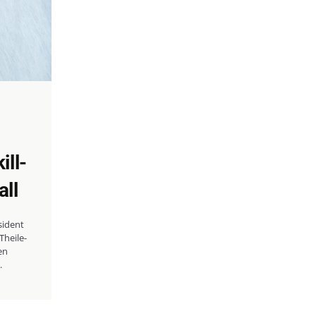
ll-
all
sident
Theile-
en
.