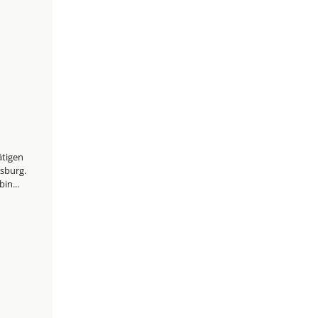
ätigen
sburg.
in...