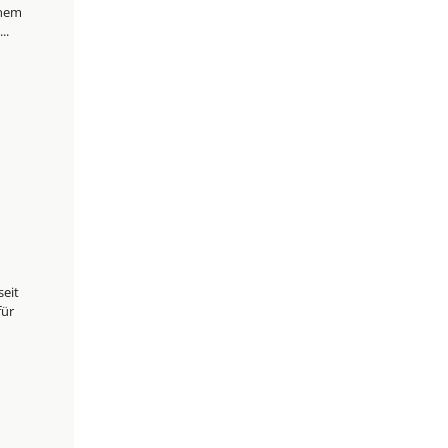
inem
..
eit
für