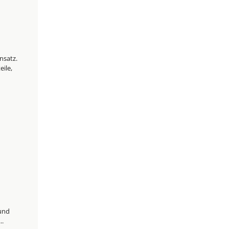
nsatz.
ile,
 und
..