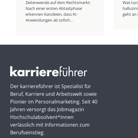
Zeitenwende auf dem Rechtsmarkt:
Was tun
Nach einer ersten Abtastphase
halluzi
erkennen Kanzleien, dass KI-
geht an 
Anwendungen ab sofort...
Der karriereführer ist Spezialist für
Beruf, Karriere und Arbeitswelt sowie
Pionier im Personal­marketing. Seit 40
Jahren versorgt das Jobmagazin
Hochschul­absolvent*innen
verlässlich mit Informationen zum
Berufseinstieg.