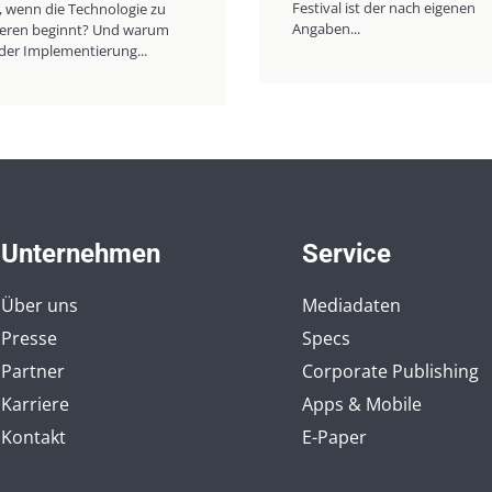
Festival ist der nach eigenen
, wenn die Technologie zu
Angaben...
nieren beginnt? Und warum
der Implementierung...
Unternehmen
Service
Über uns
Mediadaten
Presse
Specs
Partner
Corporate Publishing
Karriere
Apps & Mobile
Kontakt
E-Paper