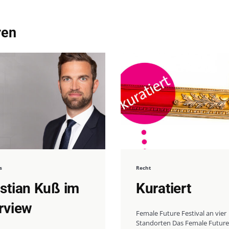
ren
s
Recht
istian Kuß im
Kuratiert
erview
Female Future Festival an vier
Standorten Das Female Future