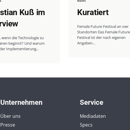
s
Recht
istian Kuß im
Kuratiert
erview
Female Future Festival an vier
Standorten Das Female Future
Festival ist der nach eigenen
, wenn die Technologie zu
Angaben...
nieren beginnt? Und warum
der Implementierung...
Unternehmen
Service
Über uns
Mediadaten
Presse
Specs