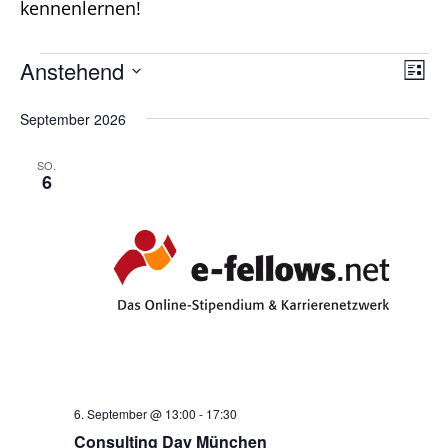
kennenlernen!
Veranstaltungen
Anstehend
Ver
Ans
Liste
Ans
Datum
Nav
September 2026
Nav
wählen.
SO.
6
6. September @ 13:00
-
17:30
Consulting Day München