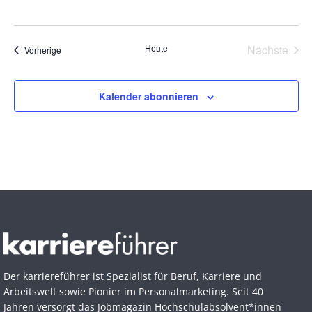
Heute
Nächste
Veranstaltungen
Vorherige
Veransta
Kalender abonnieren
Der karriereführer ist Spezialist für Beruf, Karriere und
Arbeitswelt sowie Pionier im Personal­marketing. Seit 40
Jahren versorgt das Jobmagazin Hochschul­absolvent*innen