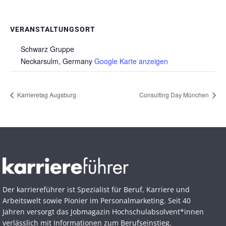
VERANSTALTUNGSORT
Schwarz Gruppe
Neckarsulm
,
Germany
Google Karte anzeigen
Karrieretag Augsburg
Consulting Day München
Der karriereführer ist Spezialist für Beruf, Karriere und
Arbeitswelt sowie Pionier im Personal­marketing. Seit 40
Jahren versorgt das Jobmagazin Hochschul­absolvent*innen
verlässlich mit Informationen zum Berufseinstieg.