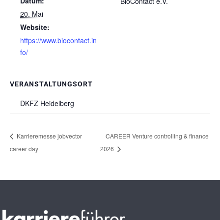
Datum:
BioContact e.V.
20. Mai
Website:
https://www.biocontact.in
fo/
VERANSTALTUNGSORT
DKFZ Heidelberg
Karrieremesse jobvector
CAREER Venture controlling & finance
career day
2026