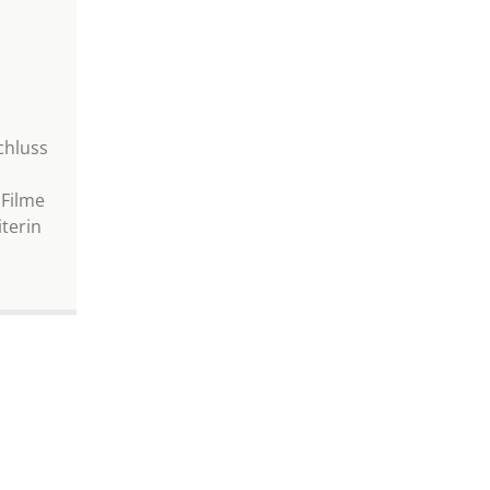
hluss
 Filme
iterin