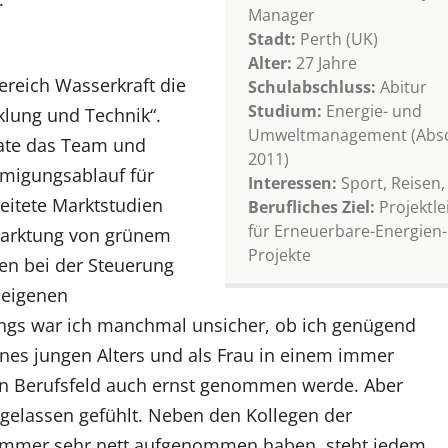
Manager
Stadt:
Perth (UK)
Alter:
27 Jahre
ereich Wasserkraft die
Schulabschluss:
Abitur
Studium:
Energie- und
cklung und Technik“.
Umweltmanagement (Absc
nate das Team und
2011)
hmigungsablauf für
Interessen:
Sport, Reisen,
eitete Marktstudien
Berufliches Ziel:
Projektle
für Erneuerbare-Energien-
rmarktung von grünem
Projekte
en bei der Steuerung
seigenen
ngs war ich manchmal unsicher, ob ich genügend
nes jungen Alters und als Frau in einem immer
n Berufsfeld auch ernst genommen werde. Aber
n gelassen gefühlt. Neben den Kollegen der
h immer sehr nett aufgenommen haben, steht jedem