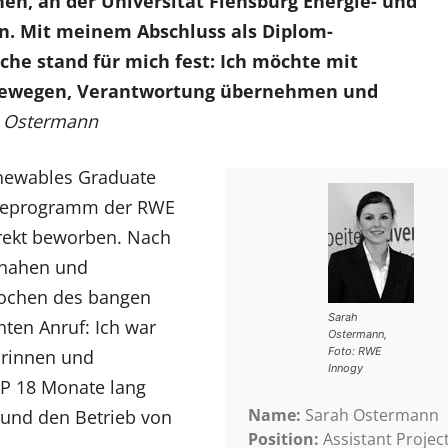
n, an der Universität Flensburg Energie- und
 Mit meinem Abschluss als Diplom-
che stand für mich fest: Ich möchte mit
bewegen, Verantwortung übernehmen und
 Ostermann
enewables Graduate
neeprogramm der RWE
rekt beworben. Nach
snahen und
Wochen des bangen
Sarah
ten Anruf: Ich war
Ostermann,
Foto: RWE
urinnen und
Innogy
P 18 Monate lang
Name:
Sarah Ostermann
g und den Betrieb von
Position:
Assistant Projec
.