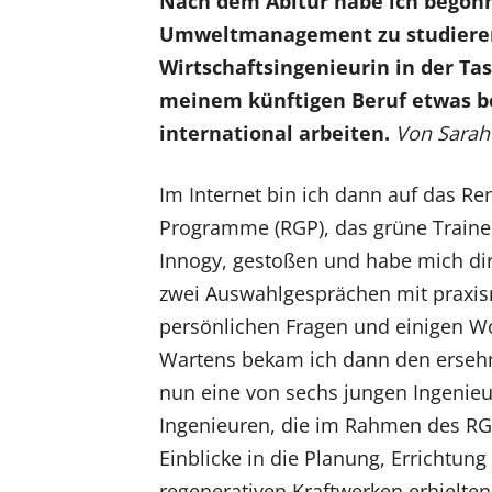
Nach dem Abitur habe ich begonne
Umweltmanagement zu studieren.
Wirtschaftsingenieurin in der Tas
meinem künftigen Beruf etwas 
international arbeiten.
Von Sarah
Im Internet bin ich dann auf das R
Programme (RGP), das grüne Trai
Innogy, gestoßen und habe mich di
zwei Auswahlgesprächen mit praxi
persönlichen Fragen und einigen 
Wartens bekam ich dann den ersehn
nun eine von sechs jungen Ingenie
Ingenieuren, die im Rahmen des RG
Einblicke in die Planung, Errichtun
regenerativen Kraftwerken erhielten