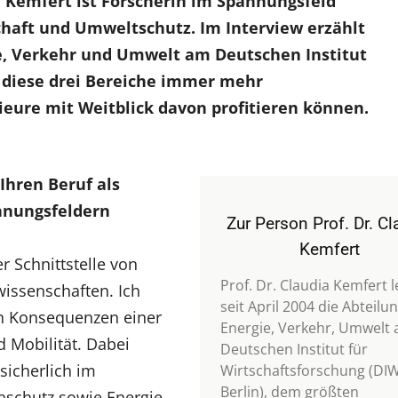
ia Kemfert ist Forscherin im Spannungsfeld
chaft und Umweltschutz. Im Interview erzählt
ie, Verkehr und Umwelt am Deutschen Institut
 diese drei Bereiche immer mehr
ure mit Weitblick davon profitieren können.
Ihren Beruf als
nnungsfeldern
Zur Person Prof. Dr. Cl
Kemfert
r Schnittstelle von
Prof. Dr. Claudia Kemfert l
issenschaften. Ich
seit April 2004 die Abteilu
en Konsequenzen einer
Energie, Verkehr, Umwelt
 Mobilität. Dabei
Deutschen Institut für
sicherlich im
Wirtschaftsforschung (DI
Berlin), dem größten
aschutz sowie Energie-