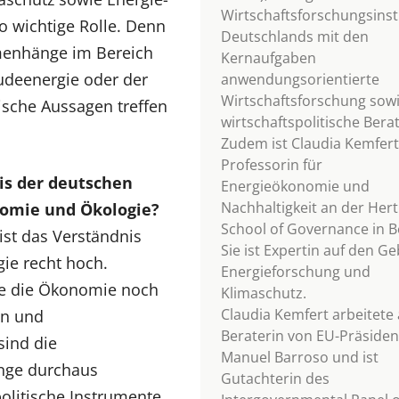
Wirtschaftsforschungsinst
o wichtige Rolle. Denn
Deutschlands mit den
menhänge im Bereich
Kernaufgaben
udeenergie oder der
anwendungsorientierte
Wirtschaftsforschung sow
ische Aussagen treffen
wirtschaftspolitische Bera
Zudem ist Claudia Kemfert
Professorin für
is der deutschen
Energieökonomie und
Nachhaltigkeit an der Hert
nomie und Ökologie?
School of Governance in Be
ist das Verständnis
Sie ist Expertin auf den G
ie recht hoch.
Energieforschung und
re die Ökonomie noch
Klimaschutz.
Claudia Kemfert arbeitete 
en und
Beraterin von EU-Präsiden
sind die
Manuel Barroso und ist
nge durchaus
Gutachterin des
olitische Instrumente