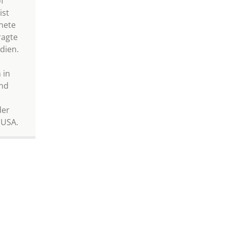
f
ist
nete
ragte
dien.
 in
und
der
 USA.