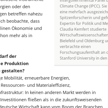
Intergovernmental Panel o
Climate Change (IPCC). Sie 
rgien oder den
eine mehrfach ausgezeich
gen betreffen nahezu
Spitzenforscherin und gef
 Ich beobachte, dass
Expertin für Politik und Me
iplinen Ökonomie und
Claudia Kemfert studierte
Wirtschaftswissenschaften
chon mehr als in
Bielefeld und Oldenburg 
verbrachte einen
Forschungsaufenthalt an 
darf der
Stanford University in den
e Produktion
u gestalten?
e Mobilität, erneuerbare Energien,
Ressourcen- und Materialeffizienz,
Infrastruktur: In keinen anderen Markt werden in
vestitionen fließen als in die zukunftsweisenden
e deutsche Wirtschaft kann vom Boom der Branchen