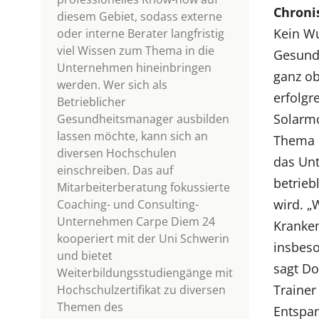
Chroni
diesem Gebiet, sodass externe
Kein Wu
oder interne Berater langfristig
viel Wissen zum Thema in die
Gesund
Unternehmen hineinbringen
ganz ob
werden. Wer sich als
erfolgr
Betrieblicher
Solarmo
Gesundheitsmanager ausbilden
lassen möchte, kann sich an
Thema i
diversen Hochschulen
das Unt
einschreiben. Das auf
betrieb
Mitarbeiterberatung fokussierte
wird. „
Coaching- und Consulting-
Unternehmen Carpe Diem 24
Kranken
kooperiert mit der Uni Schwerin
insbeso
und bietet
sagt Do
Weiterbildungsstudiengänge mit
Trainer
Hochschulzertifikat zu diversen
Themen des
Entspa