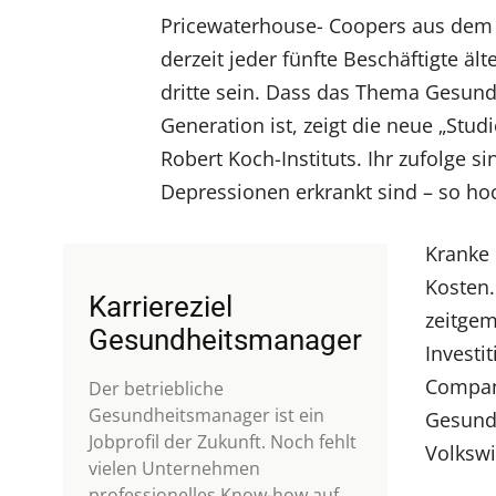
Pricewaterhouse- Coopers aus dem 
derzeit jeder fünfte Beschäftigte ält
dritte sein. Dass das Thema Gesundh
Generation ist, zeigt die neue „Stu
Robert Koch-Instituts. Ihr zufolge si
Depressionen erkrankt sind – so hoc
Kranke 
Kosten.
Karriereziel
zeitge
Gesundheitsmanager
Investi
Company
Der betriebliche
Gesundheitsmanager ist ein
Gesundh
Jobprofil der Zukunft. Noch fehlt
Volkswi
vielen Unternehmen
professionelles Know-how auf