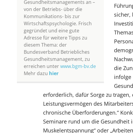
Gesundheitsmanagements an –
Führung
von der Betriebs- über die
sicher
Kommunikations- bis zur
Investi
Wirtschaftspsychologie. Frisch
gegründet und eine gute
Themas 
Adresse für weitere Tipps zu
Persona
diesem Thema: der
demogr
Bundesverband Betriebliches
Nachwuc
Gesundheitsmanagement, zu
erreichen unter
www.bgm-bv.de
die Zun
Mehr dazu
hier
infolge
Gesund
erforderlich, dafür Sorge zu tragen
Leistungsvermögen des Mitarbeiter
chronische Überforderungen.“ Konk
Seminare rund um die Gesundheit im
Muskelentspannung“ oder „Arbeiten i