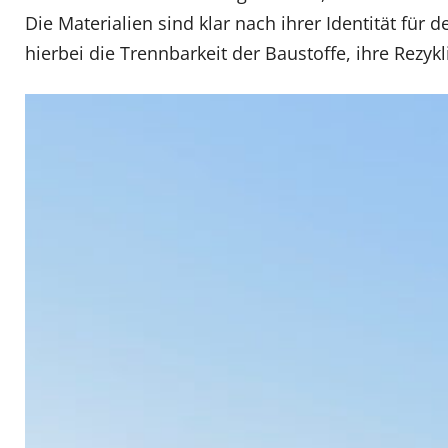
Die Materialien sind klar nach ihrer Identität fü
hierbei die Trennbarkeit der Baustoffe, ihre Rezykl