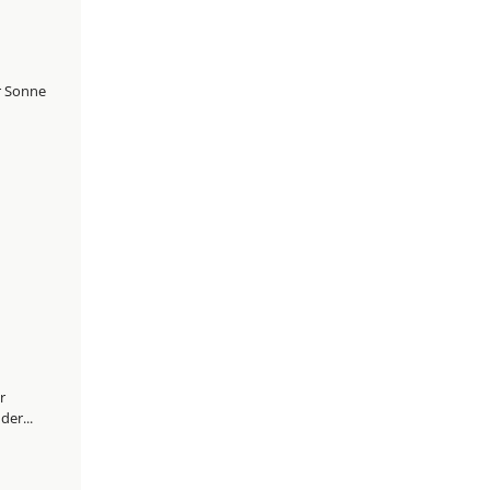
r Sonne
r
der...