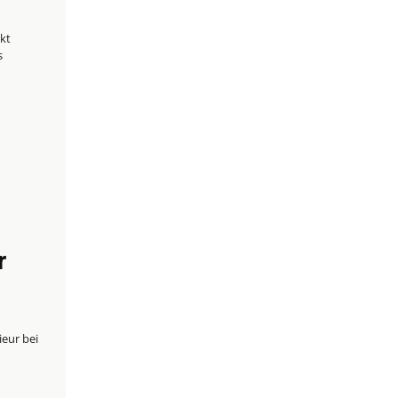
kt
s
r
ieur bei