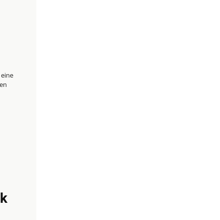
 eine
len
nk