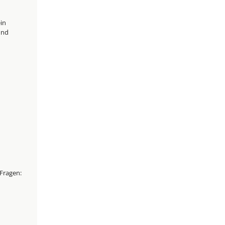
in
und
Fragen: