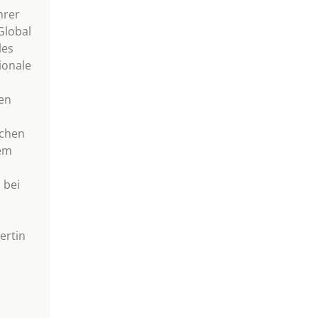
hrer
„Global
les
ionale
en
ichen
em
 bei
ertin