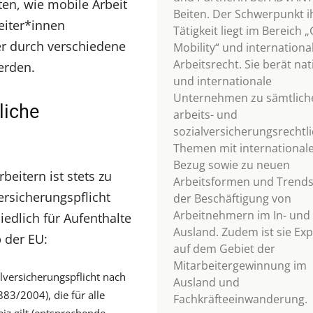
en, wie mobile Arbeit
Beiten. Der Schwerpunkt i
eiter*innen
Tätigkeit liegt im Bereich 
er durch verschiedene
Mobility“ und internationa
Arbeitsrecht. Sie berät nat
erden.
und internationale
Unternehmen zu sämtlich
liche
arbeits- und
sozialversicherungsrechtl
Themen mit international
Bezug sowie zu neuen
beitern ist stets zu
Arbeitsformen und Trends
ersicherungspflicht
der Beschäftigung von
Arbeitnehmern im In- und
iedlich für Aufenthalte
Ausland. Zudem ist sie Exp
 der EU:
auf dem Gebiet der
Mitarbeitergewinnung im
lversicherungspflicht nach
Ausland und
3/2004), die für alle
Fachkräfteeinwanderung.
iz gilt (entsprechende