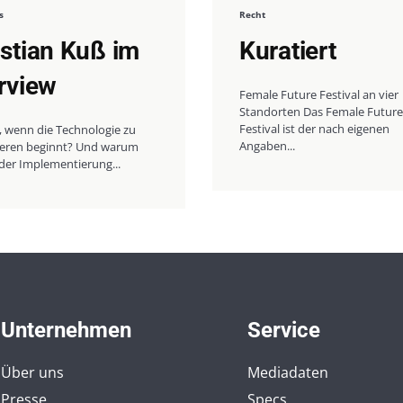
s
Recht
istian Kuß im
Kuratiert
erview
Female Future Festival an vier
Standorten Das Female Future
Festival ist der nach eigenen
, wenn die Technologie zu
Angaben...
nieren beginnt? Und warum
der Implementierung...
Unternehmen
Service
Über uns
Mediadaten
Presse
Specs