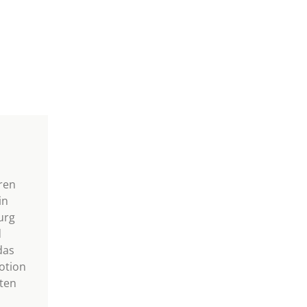
ren
in
urg
d
das
otion
ten