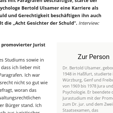
als mit Paragrafen beschäftigte, starte der
ychologe Bertold Ulsamer eine Karriere als
ld und Gerechtigkeit beschäftigen ihn auch
t die „Acht Gesichter der Schuld“.
Interview:
 promovierter Jurist
Zur Person
nes Studiums sowie in
dass ich lieber mit
Dr. Bertold Ulsamer, gebo
1948 in Haßfurt, studierte 
aragrafen. Ich war
Würzburg, Genf und Freib
recht nicht so gut wie
von 1969 bis 1978 Jura un
efragt, woran das
Psychologie. Er beendete 
rwaltungsrechtlichen
Jurastudium mit der Prom
zum Dr. jur. und dem Zwei
er Bürger stand. Ich
Staatsexamen, das
ch aus juristischer