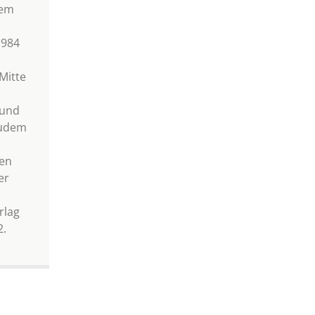
dem
1984
Mitte
 und
Zudem
ien
er
rlag
2.