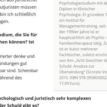
Psychologiestudium mit 
lutjuristen müssen
Diplom in Klinischer
in ich schließlich
Psychologie. Er gründete 
ein Institut für
ngen.
Managementtraining, seit 
der 1990er-Jahre ist er
udium, die Sie für
hauptsächlich als Psycho-
chen können? Ist
Familientherapeut tätig. 
ist er Autor mehrerer
Fachbücher, zuletzt ersch
urierter denke und
von ihm „Acht Gesichter d
ründungen gut
Schuld. Ansätze zur
bar sind. Scheinbar
Überwindung“ (Scorpio Ve
während des
2015. ISBN 978-395803002
17,99 Euro).
ychologisch und juristisch sehr komplexen
der Schuld gibt es?