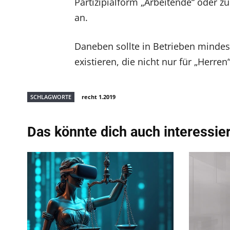
Partizipialform „Arbeitende“ oder 
an.
Daneben sollte in Betrieben mindes
existieren, die nicht nur für „Herr
SCHLAGWORTE
recht 1.2019
Das könnte dich auch interessie