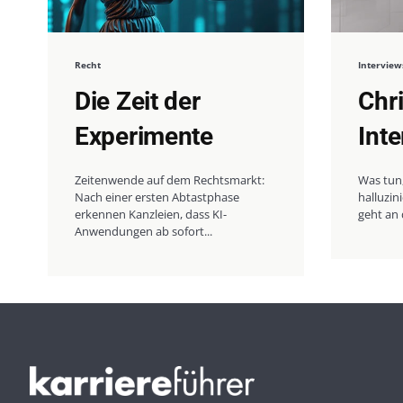
Recht
Interview
Die Zeit der
Chr
Experimente
Int
Zeitenwende auf dem Rechtsmarkt:
Was tun
Nach einer ersten Abtastphase
halluzi
erkennen Kanzleien, dass KI-
geht an 
Anwendungen ab sofort...