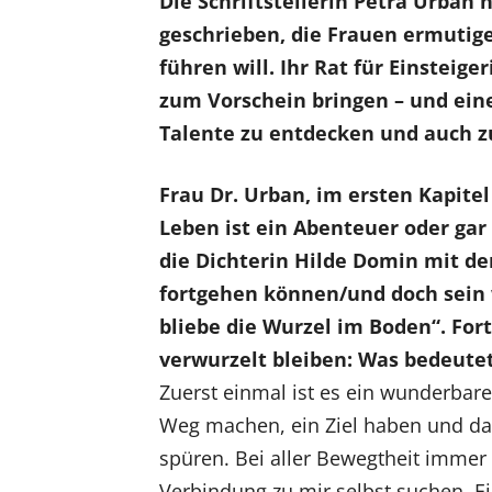
Die Schriftstellerin Petra Urban
geschrieben, die Frauen ermutige
führen will. Ihr Rat für Einsteig
zum Vorschein bringen – und ein
Talente zu entdecken und auch z
Frau Dr. Urban, im ersten Kapite
Leben ist ein Abenteuer oder gar 
die Dichterin Hilde Domin mit d
fortgehen können/und doch sein 
bliebe die Wurzel im Boden“. Fo
verwurzelt bleiben: Was bedeute
Zuerst einmal ist es ein wunderbares
Weg machen, ein Ziel haben und dab
spüren. Bei aller Bewegtheit immer
Verbindung zu mir selbst suchen. E