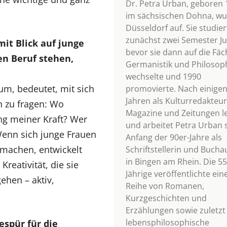
Dr. Petra Urban, geboren 
im sächsischen Dohna, wu
Düsseldorf auf. Sie studier
zunächst zwei Semester Ju
it Blick auf junge
bevor sie dann auf die Fäc
en Beruf stehen,
Germanistik und Philosop
wechselte und 1990
aum, bedeutet, mit sich
promovierte. Nach einige
Jahren als Kulturredakteur
h zu fragen: Wo
Magazine und Zeitungen l
ng meiner Kraft? Wer
und arbeitet Petra Urban s
Wenn sich junge Frauen
Anfang der 90er-Jahre als
machen, entwickelt
Schriftstellerin und Bucha
in Bingen am Rhein. Die 55
Kreativität, die sie
Jährige veröffentlichte ein
ehen – aktiv,
Reihe von Romanen,
Kurzgeschichten und
Erzählungen sowie zuletzt
lebensphilosophische
spür für die