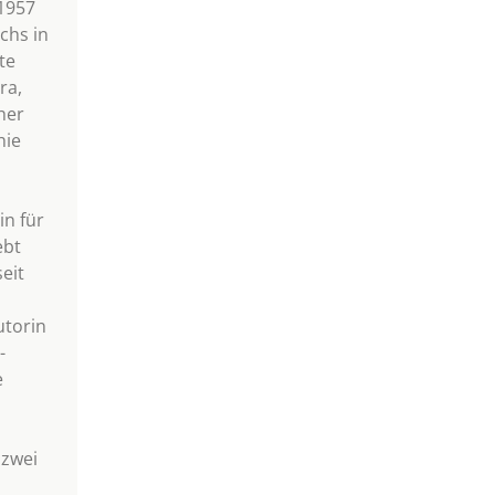
1957
chs in
te
ra,
her
hie
n
in für
ebt
eit
utorin
-
e
 zwei