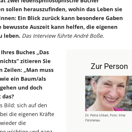
 hat zwei lebensphilosophische Bücher
n sollen herauszufinden, wohin das Leben sie
erinnen: Ein Blick zurück kann besondere Gaben
e bewusste Auszeit kann helfen, die eigenen
u leben.
Das Interview führte André Boße.
l Ihres Buches „Das
nichts“ zitieren Sie
Zur Person
en Zeilen: „Man muss
wie ein Baum/als
rtgehen und doch
t das?
 Bild: sich auf den
ei die eigenen Kräfte
Dr. Petra Urban, Foto: Irina
Fürstenau
 wieder die
ine wichtige und ganz