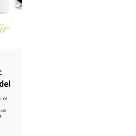
:
del
: 06.
ndel