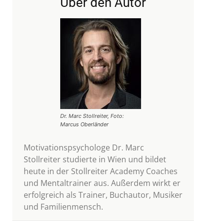
Über den Autor
Dr. Marc Stollreiter, Foto:
Marcus Oberländer
Motivationspsychologe Dr. Marc
Stollreiter studierte in Wien und bildet
heute in der Stollreiter Academy Coaches
und Mentaltrainer aus. Außerdem wirkt er
erfolgreich als Trainer, Buchautor, Musiker
und Familienmensch.