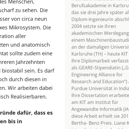
t des Menschen,
Berufsakademie in Karlsru
scharf zu sehen. Die
das sie drei Jahre später al
sser von circa neun
Diplom-Ingenieurin abschl
2004 setzte sie ihren
xes Mikrosystem. Die
akademischen Werdegang
ation aller
einem Maschinenbaustud
zten und anatomisch
an der damaligen Universi
at sollte zudem eine
Karlsruhe (TH) – heute KIT 
Ihre Diplomarbeit verfasst
reren Jahrzehnten
als GEARE-Stipendiatin („G
iostabil sein. Es darf
Engineering Alliance for
och durch diesen in
Research and Education“) 
en. Wir arbeiten dabei
Purdue Universität in Indi
Ihre Dissertation erarbeite
isch Realisierbaren.
am KIT am Institut für
Angewandte Informatik (IAI
ründe dafür, dass es
diese Arbeit erhielt sie 20
n bis in
Bertha- Benz-Preis. Liane 