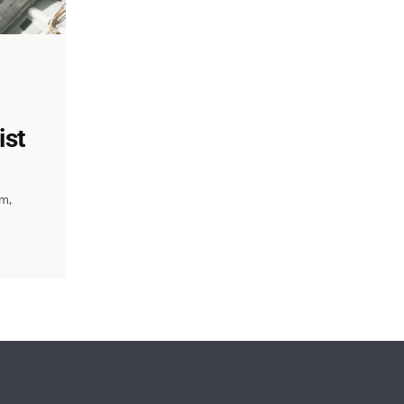
ist
m,