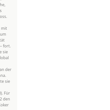
he,
s
oss.
 mit
ium
tät
– fort.
e sie
lobal
an der
ana.
te sie
). Für
12 den
Koker