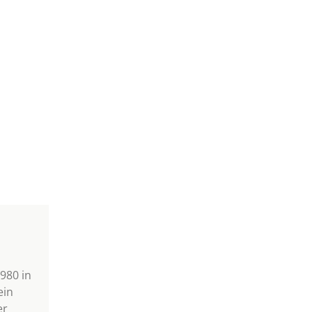
980 in
ein
er