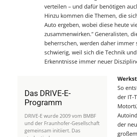
verteilen – und dafür benötigen auc
Hinzu kommen die Themen, die sich 
Auto ergeben, wobei diese heute v
zusammenwirken.“ Generalisten, die
beherrschen, werden daher immer se
schwierig, weil sich die Technik un
Erkenntnisse immer neuer Diszipline
Werkst
So ents
Das DRIVE-E-
der IT-
Programm
Motortü
Autoindu
DRIVE-E wurde 2009 vom BMBF
und der Fraunhofer-Gesellschaft
der neu
gemeinsam initiiert. Das
großem 