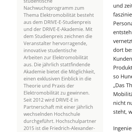
studentische
und zei
Nachwuchsprogramm zum
faszinie
Thema Elektromobilität besteht
aus dem DRIVE-E-Studienpreis
Person
und der DRIVE-E-Akademie. Mit
entsteh
dem Studienpreis zeichnen die
vernetz
Veranstalter hervorragende,
dort be
innovative studentische
Arbeiten zur Elektromobilität
Kunden 
aus. Die jährlich stattfindende
Produk
Akademie bietet die Möglichkeit,
so Hune
einen exklusiven Einblick in die
„Das T
Theorie und Praxis der
Elektromobilität zu gewinnen.
Mobili
Seit 2012 wird DRIVE-E in
nicht n
Partnerschaft mit einer jährlich
steht, 
wechselnden Hochschule
durchgeführt. Hochschulpartner
Ingenie
2015 ist die Friedrich-Alexander-