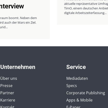
aktuelle repräsentative Umfra
Interview
TimO, einem deutschen Anbiete
digitale Arbeitszeiterfassung...
traum boomt. Neben dem
d auch der Mars ein Ziel.
und...
Unternehmen
Service
Über uns
Mediadaten
Presse
Specs
Partner
Corporate Publishing
Karriere
Apps & Mobile
Kontakt
E-Paper