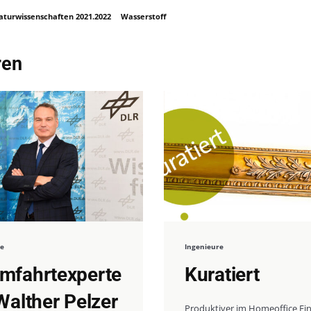
aturwissenschaften 2021.2022
Wasserstoff
ren
re
Ingenieure
mfahrtexperte
Kuratiert
Walther Pelzer
Produktiver im Homeoffice Ei