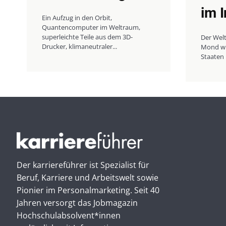
im 
Ein Aufzug in den Orbit,
Quantencomputer im Weltraum,
superleichte Teile aus dem 3D-
Der Wel
Drucker, klimaneutraler...
Mond wir
Staaten 
Der karriereführer ist Spezialist für
Beruf, Karriere und Arbeitswelt sowie
Pionier im Personal­marketing. Seit 40
Jahren versorgt das Jobmagazin
Hochschul­absolvent*innen