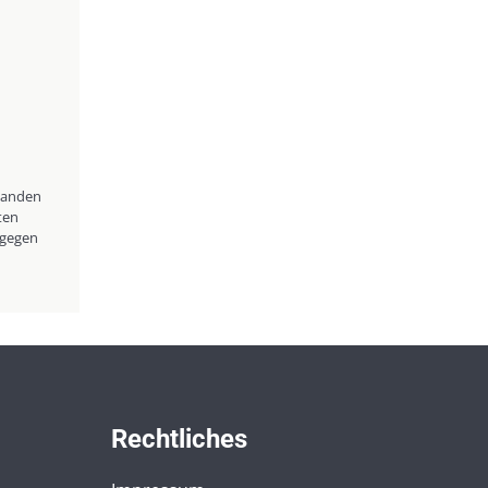
 landen
ten
agegen
Rechtliches