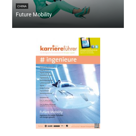
CHINA
DIGI
Future Mobility
Int