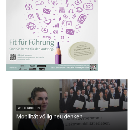
AUF
Ne
WEITERBILDEN
Mobilität völlig neu denken
Lin