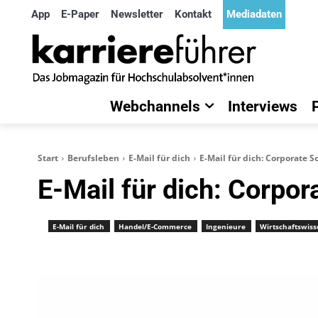
App
E-Paper
Newsletter
Kontakt
Mediadaten
Webchannels
Interviews
Start
Berufsleben
E-Mail für dich
E-Mail für dich: Corporate S
E-Mail für dich: Corpor
E-Mail für dich
Handel/E-Commerce
Ingenieure
Wirtschaftswis