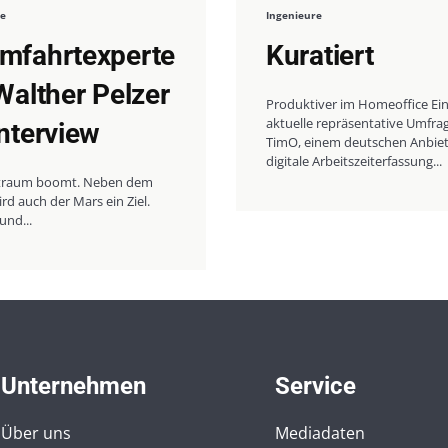
re
Ingenieure
mfahrtexperte
Kuratiert
Walther Pelzer
Produktiver im Homeoffice Ei
aktuelle repräsentative Umfra
Interview
TimO, einem deutschen Anbiete
digitale Arbeitszeiterfassung...
traum boomt. Neben dem
d auch der Mars ein Ziel.
und...
Unternehmen
Service
Über uns
Mediadaten