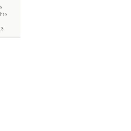
e
hte
n
g.