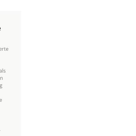
e
erte
als
in
g
e
,