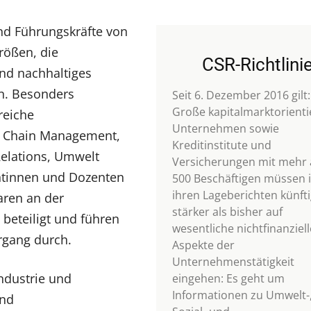
und Führungskräfte von
rößen, die
CSR-Richtlini
nd nachhaltiges
en. Besonders
Seit 6. Dezember 2016 gilt:
Große kapitalmarktorienti
reiche
Unternehmen sowie
y Chain Management,
Kreditinstitute und
elations, Umwelt
Versicherungen mit mehr 
tinnen und Dozenten
500 Beschäftigen müssen 
ihren Lageberichten künfti
aren an der
stärker als bisher auf
beteiligt und führen
wesentliche nichtfinanziell
rgang durch.
Aspekte der
Unternehmenstätigkeit
ndustrie und
eingehen: Es geht um
Informationen zu Umwelt-
und