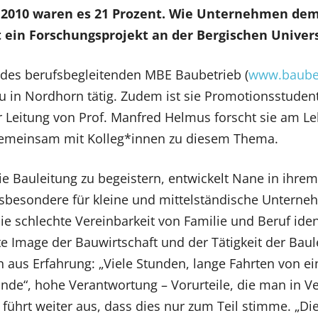
n 2010 waren es 21 Prozent. Wie Unternehmen 
ein Forschungsprojekt an der Bergischen Univers
des berufsbegleitenden MBE Baubetrieb (
www.baubet
au in Nordhorn tätig. Zudem ist sie Promotionsstuden
r Leitung von Prof. Manfred Helmus forscht sie am L
gemeinsam mit Kolleg*innen zu diesem Thema.
 Bauleitung zu begeistern, entwickelt Nane in ihre
nsbesondere für kleine und mittelständische Unterne
chlechte Vereinbarkeit von Familie und Beruf identi
te Image der Bauwirtschaft und der Tätigkeit der Ba
n aus Erfahrung: „Viele Stunden, lange Fahrten von ein
de“, hohe Verantwortung – Vorurteile, die man in Ver
 führt weiter aus, dass dies nur zum Teil stimme. „D