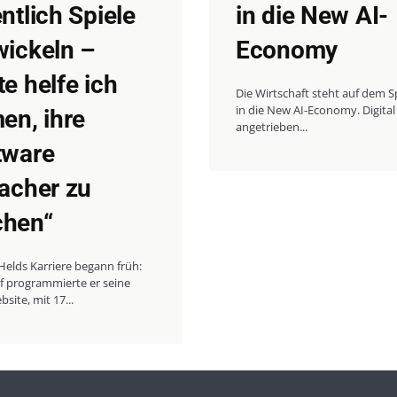
ntlich Spiele
in die New AI-
wickeln –
Economy
e helfe ich
Die Wirtschaft steht auf dem 
in die New AI-Economy. Digital
en, ihre
angetrieben...
tware
facher zu
hen“
elds Karriere begann früh:
f programmierte er seine
bsite, mit 17...