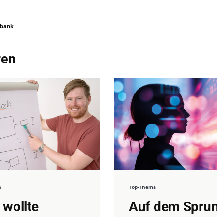
tbank
ren
n
Top-Thema
 wollte
Auf dem Spru