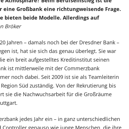
e Atmosphäre? Beim Berufseinstieg ist die
er eine Großbank eine richtungweisende Frage.
e bieten beide Modelle. Allerdings auf
n Bröker
 20 Jahren – damals noch bei der Dresdner Bank –
gen ist, hat sie sich das genau überlegt. Sie war
e ein breit aufgestelltes Kreditinstitut seinen
ank ist mittlerweile mit der Commerzbank
er noch dabei. Seit 2009 ist sie als Teamleiterin
Region Süd zuständig. Von der Rekrutierung bis
ert sie die Nachwuchsarbeit für die Großräume
ttgart.
erzbank jedes Jahr ein – in ganz unterschiedlichen
d Controller genauso wie junge Menschen, die ihre