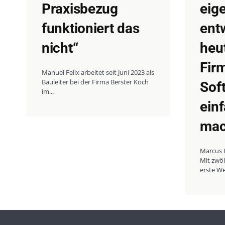
Praxisbezug
eige
funktioniert das
ent
nicht“
heut
Firm
Manuel Felix arbeitet seit Juni 2023 als
Bauleiter bei der Firma Berster Koch
Sof
im...
ein
mac
Marcus H
Mit zwöl
erste We