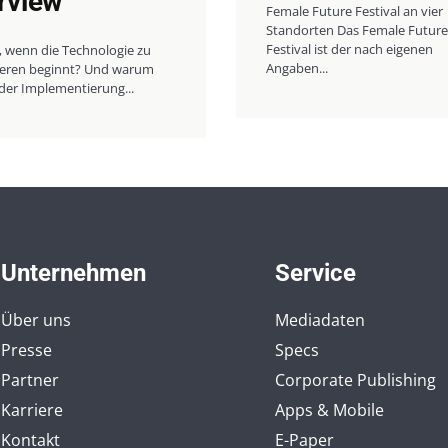
erview
Female Future Festival an vier
Standorten Das Female Future
Festival ist der nach eigenen
, wenn die Technologie zu
Angaben...
nieren beginnt? Und warum
der Implementierung...
Unternehmen
Service
Über uns
Mediadaten
Presse
Specs
Partner
Corporate Publishing
Karriere
Apps & Mobile
Kontakt
E-Paper