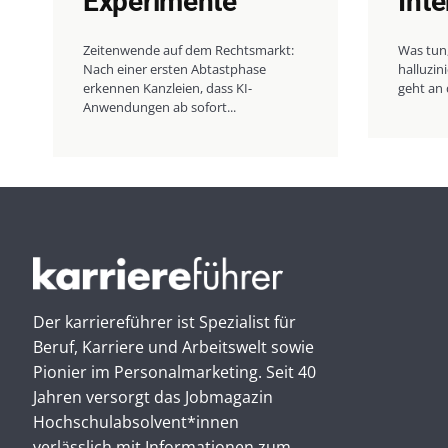
Experimente
Int
Zeitenwende auf dem Rechtsmarkt:
Was tun
Nach einer ersten Abtastphase
halluzi
erkennen Kanzleien, dass KI-
geht an 
Anwendungen ab sofort...
Der karriereführer ist Spezialist für
Beruf, Karriere und Arbeitswelt sowie
Pionier im Personal­marketing. Seit 40
Jahren versorgt das Jobmagazin
Hochschul­absolvent*innen
verlässlich mit Informationen zum