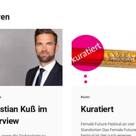
ren
s
Recht
istian Kuß im
Kuratiert
erview
Female Future Festival an vier
Standorten Das Female Future
Festival ist der nach eigenen
, wenn die Technologie zu