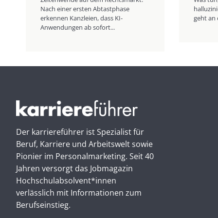
Nach einer ersten Abtastphase
halluzi
erkennen Kanzleien, dass KI-
geht an 
Anwendungen ab sofort...
Der karriereführer ist Spezialist für
Beruf, Karriere und Arbeitswelt sowie
Pionier im Personal­marketing. Seit 40
Jahren versorgt das Jobmagazin
Hochschul­absolvent*innen
verlässlich mit Informationen zum
Berufseinstieg.