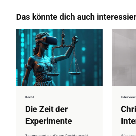
Das könnte dich auch interessie
Recht
Interview
Die Zeit der
Chr
Experimente
Int
Zeitenwende auf dem Rechtsmarkt:
Was tun