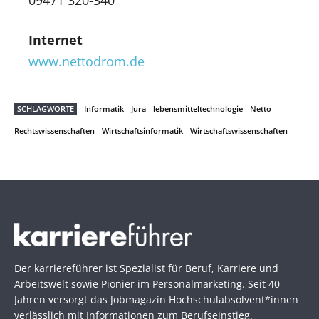
09471 320-340
Internet
www.nettodrom.de
SCHLAGWORTE
Informatik
Jura
lebensmitteltechnologie
Netto
Rechtswissenschaften
Wirtschaftsinformatik
Wirtschaftswissenschaften
Der karriereführer ist Spezialist für Beruf, Karriere und
Arbeitswelt sowie Pionier im Personal­marketing. Seit 40
Jahren versorgt das Jobmagazin Hochschul­absolvent*innen
verlässlich mit Informationen zum Berufseinstieg.