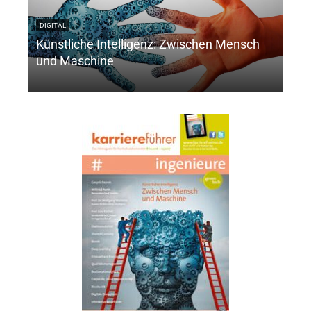
DIGITAL
DIGI
Künstliche Intelligenz: Zwischen Mensch
Pro
und Maschine
Int