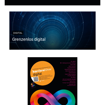
DIGI
Dig
DIGITAL
Grenzenlos digital
Yee