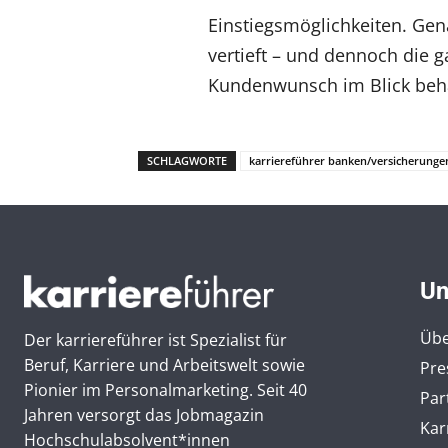
Einstiegsmöglichkeiten. Gena
vertieft – und dennoch die 
Kundenwunsch im Blick behä
SCHLAGWORTE
karriereführer banken/versicherunge
Un
Übe
Der karriereführer ist Spezialist für
Beruf, Karriere und Arbeitswelt sowie
Pre
Pionier im Personal­marketing. Seit 40
Par
Jahren versorgt das Jobmagazin
Kar
Hochschul­absolvent*innen