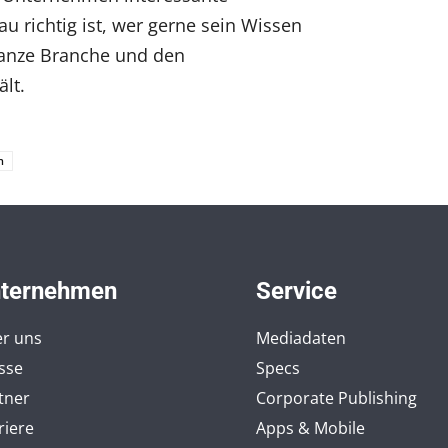
u richtig ist, wer gerne sein Wissen
ganze Branche und den
lt.
n
ternehmen
Service
r uns
Mediadaten
sse
Specs
tner
Corporate Publishing
riere
Apps & Mobile