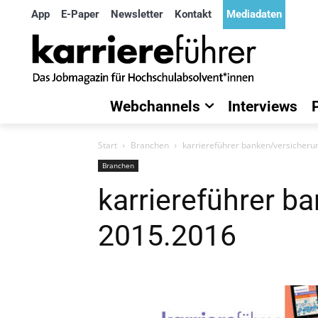
App
E-Paper
Newsletter
Kontakt
Mediadaten
Webchannels
Interviews
Start
Branchen
karriereführer banken/versicher
Branchen
karriereführer b
2015.2016