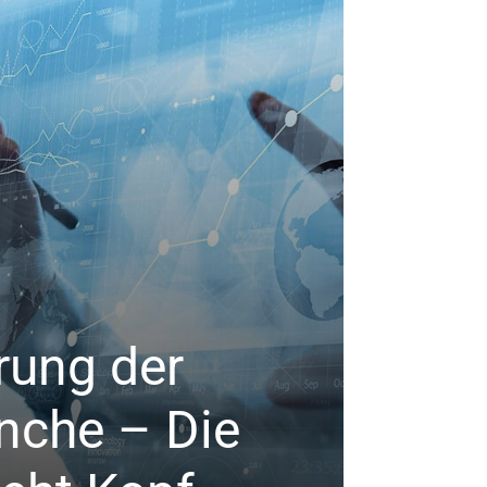
DIGITAL
erung der
Der 
nche – Die
Exper