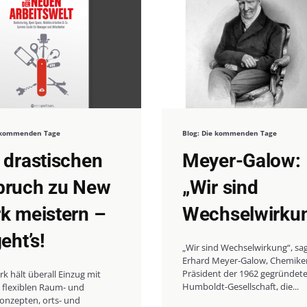
e kommenden Tage
Blog: Die kommenden Tage
 drastischen
Meyer-Galow:
ruch zu New
„Wir sind
k meistern –
Wechselwirku
eht’s!
„Wir sind Wechselwirkung“, sa
Erhard Meyer-Galow, Chemike
Präsident der 1962 gegründet
 hält überall Einzug mit
Humboldt-Gesellschaft, die...
 flexiblen Raum- und
onzepten, orts- und