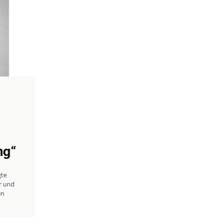
ng“
gte
r und
en