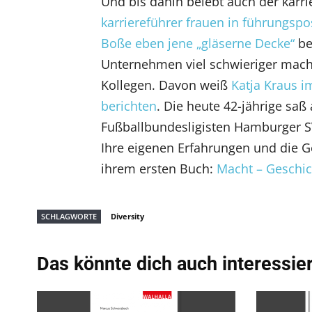
Und bis dahin belebt auch der karri
karriereführer frauen in führungspo
Boße eben jene „gläserne Decke“
be
Unternehmen viel schwieriger macht
Kollegen. Davon weiß
Katja Kraus i
berichten
. Die heute 42-jährige saß
Fußballbundesligisten Hamburger SV
Ihre eigenen Erfahrungen und die G
ihrem ersten Buch:
Macht – Geschic
SCHLAGWORTE
Diversity
Das könnte dich auch interessie