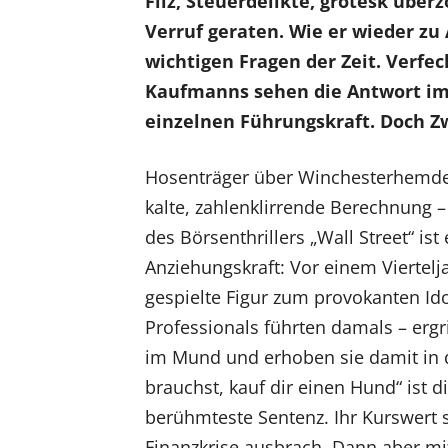
Filz, Steuerdelikte, grotesk über
Verruf geraten. Wie er wieder zu
wichtigen Fragen der Zeit. Verfe
Kaufmanns sehen die Antwort im 
einzelnen Führungskraft. Doch Zw
Hosenträger über Winchesterhemden
kalte, zahlenklirrende Berechnung 
des Börsenthrillers „Wall Street“ is
Anziehungskraft: Vor einem Viertel
gespielte Figur zum provokanten Ido
Professionals führten damals – ergr
im Mund und erhoben sie damit in
brauchst, kauf dir einen Hund“ ist die
berühmteste Sentenz. Ihr Kurswert s
Finanzkrise ausbrach. Dann aber m