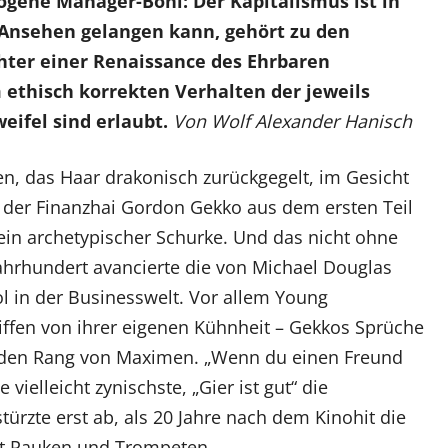
zogene Manager-Boni: Der Kapitalismus ist in
 Ansehen gelangen kann, gehört zu den
chter einer Renaissance des Ehrbaren
ethisch korrekten Verhalten der jeweils
eifel sind erlaubt.
Von Wolf Alexander Hanisch
, das Haar drakonisch zurückgegelt, im Gesicht
– der Finanzhai Gordon Gekko aus dem ersten Teil
t ein archetypischer Schurke. Und das nicht ohne
jahrhundert avancierte die von Michael Douglas
l in der Businesswelt. Vor allem Young
iffen von ihrer eigenen Kühnheit – Gekkos Sprüche
 den Rang von Maximen. „Wenn du einen Freund
 vielleicht zynischste, „Gier ist gut“ die
türzte erst ab, als 20 Jahre nach dem Kinohit die
it Pauken und Trompeten.