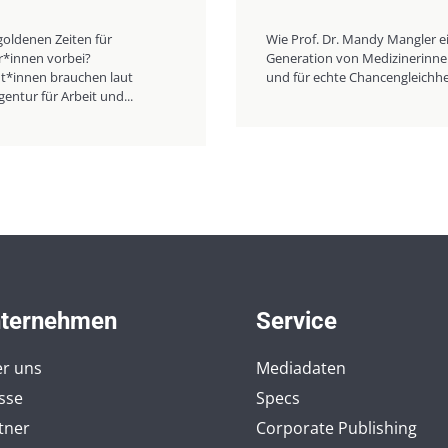
goldenen Zeiten für
Wie Prof. Dr. Mandy Mangler e
*innen vorbei?
Generation von Medizinerinne
t*innen brauchen laut
und für echte Chancengleichhei
ntur für Arbeit und...
ternehmen
Service
r uns
Mediadaten
sse
Specs
tner
Corporate Publishing