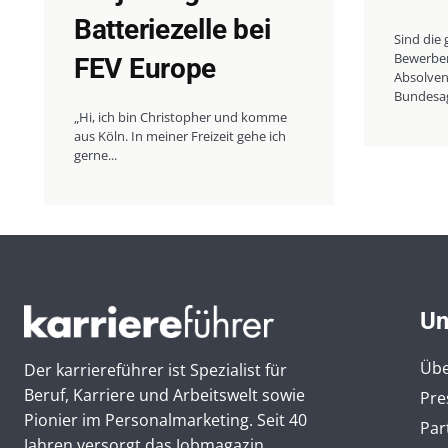
Batteriezelle bei
Sind die 
Bewerber
FEV Europe
Absolven
Bundesage
„Hi, ich bin Christopher und komme
aus Köln. In meiner Freizeit gehe ich
gerne...
Un
Übe
Der karriereführer ist Spezialist für
Beruf, Karriere und Arbeitswelt sowie
Pre
Pionier im Personal­marketing. Seit 40
Par
Jahren versorgt das Jobmagazin