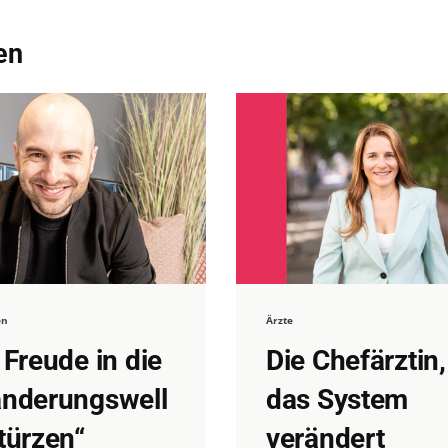
en
en
Ärzte
 Freude in die
Die Chefärztin,
änderungswell
das System
türzen“
verändert