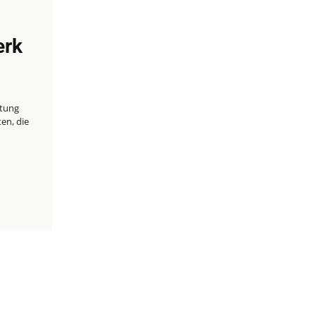
erk
ltung
en, die