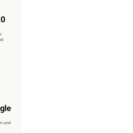
.0
e
nd
gle
en und