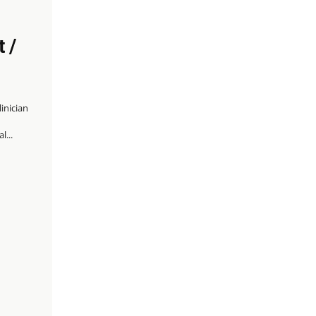
t /
l...