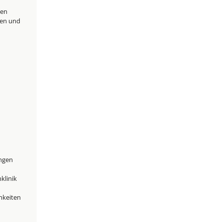
nen und
m
klinik
hkeiten