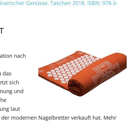
ulinarischer Genüsse. Taschen 2018. ISBN: 978-3-
T
ation nach
u das
etzt sich
nnung und
che
rung laut
 der modernen Nagelbretter verkauft hat. Mehr