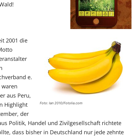
Wald!
it 2001 die
Motto
eranstalter
n
chverband e.
d waren
er aus Peru,
n Highlight
Foto: Ian 2010/Fotolia.com
tember, der
s Politik, Handel und Zivilgesellschaft richtete
te, dass bisher in Deutschland nur jede zehnte