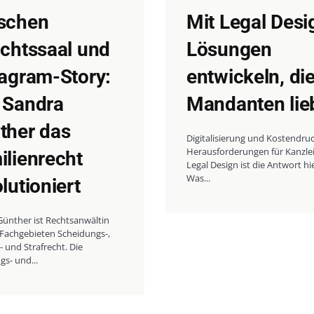
schen
Mit Legal Desi
ichtssaal und
Lösungen
tagram-Story:
entwickeln, di
 Sandra
Mandanten lie
nther das
Digitalisierung und Kostendruc
Herausforderungen für Kanzle
ilienrecht
Legal Design ist die Antwort hi
Was...
lutioniert
ünther ist Rechtsanwältin
 Fachgebieten Scheidungs-,
- und Strafrecht. Die
s- und...