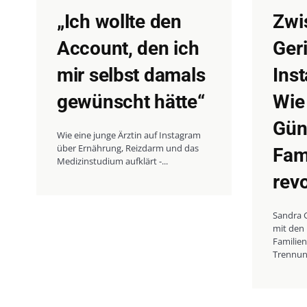
„Ich wollte den
Zwi
Account, den ich
Ger
mir selbst damals
Ins
gewünscht hätte“
Wie
Gü
Wie eine junge Ärztin auf Instagram
über Ernährung, Reizdarm und das
Fam
Medizinstudium aufklärt -...
revo
Sandra G
mit den
Familien
Trennung